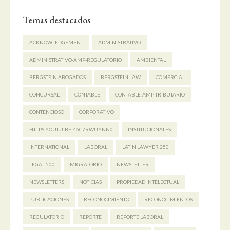
Temas destacados
ACKNOWLEDGEMENT
ADMINISTRATIVO
ADMINISTRATIVO-AMP-REGULATORIO
AMBIENTAL
BERGSTEIN ABOGADOS
BERGSTEIN LAW
COMERCIAL
CONCURSAL
CONTABLE
CONTABLE-AMP-TRIBUTARIO
CONTENCIOSO
CORPORATIVO
HTTPS-YOUTU-BE-46C7RWUYNN0
INSTITUCIONALES
INTERNATIONAL
LABORAL
LATIN LAWYER 250
LEGAL 500
MIGRATORIO
NEWSLETTER
NEWSLETTERS
NOTICIAS
PROPIEDAD INTELECTUAL
PUBLICACIONES
RECONOCIMIENTO
RECONOCIMIENTOS
REGULATORIO
REPORTE
REPORTE LABORAL