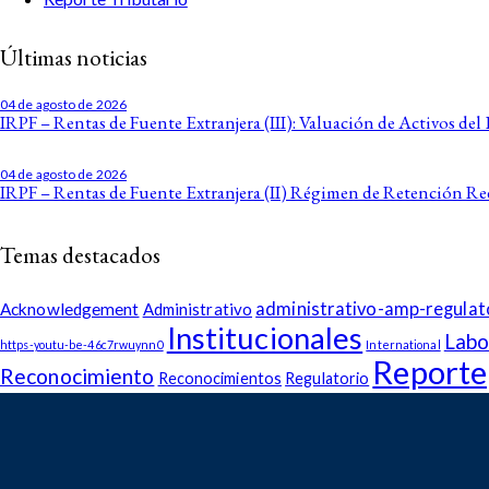
Últimas noticias
04 de agosto de 2026
IRPF – Rentas de Fuente Extranjera (III): Valuación de Activos del 
04 de agosto de 2026
IRPF – Rentas de Fuente Extranjera (II) Régimen de Retención R
Temas destacados
administrativo-amp-regulat
Acknowledgement
Administrativo
Institucionales
Labo
https-youtu-be-46c7rwuynn0
International
Reporte
Reconocimiento
Reconocimientos
Regulatorio