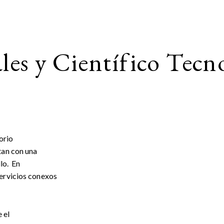
les y Científico Tecn
orio
tan con una
llo. En
servicios conexos
 el