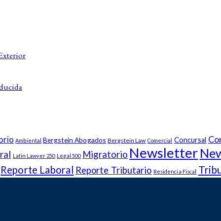
Exterior
educida
Co
orio
Bergstein Abogados
Concursal
Bergstein Law
Ambiental
Comercial
Newsletter
New
ral
Migratorio
Latin Lawyer 250
Legal 500
Trib
Reporte Laboral
Reporte Tributario
Residencia Fiscal