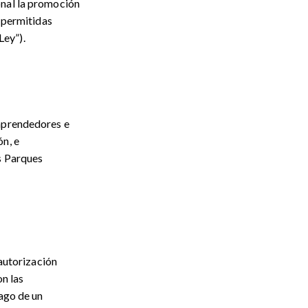
onal la promoción
s permitidas
Ley”).
emprendedores e
n, e
s Parques
 autorización
on las
pago de un