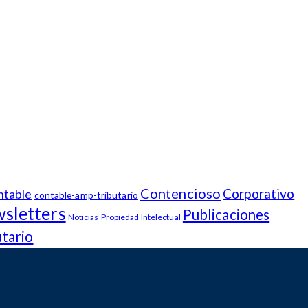
Contencioso
Corporativo
ntable
contable-amp-tributario
sletters
Publicaciones
Noticias
Propiedad Intelectual
utario