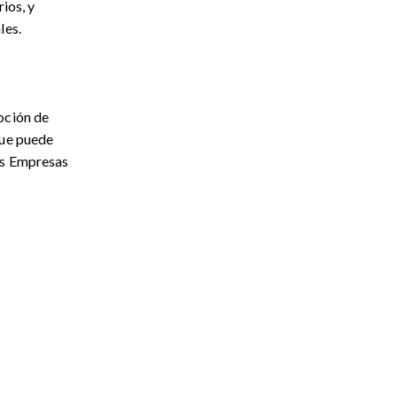
ios, y
les.
oción de
que puede
as Empresas