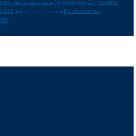
Contencioso
Corporativo
able
contable-amp-tributario
ters
Publicaciones
Noticias
Propiedad Intelectual
ario