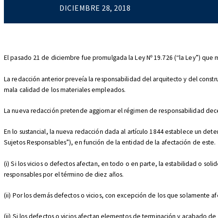
DICIEMBRE 28, 2018
El pasado 21 de diciembre fue promulgada la Ley Nº 19.726 (“la Ley”) que m
La redacción anterior preveía la responsabilidad del arquitecto y del const
mala calidad de los materiales empleados.
La nueva redacción pretende aggiornar el régimen de responsabilidad decena
En lo sustancial, la nueva redacción dada al artículo 1844 establece un det
Sujetos Responsables”), en función de la entidad de la afectación de este.
(i) Si los vicios o defectos afectan, en todo o en parte, la estabilidad o 
responsables por el término de diez años.
(ii) Por los demás defectos o vicios, con excepción de los que solamente a
(ii) Si los defectos o vicios afectan elementos de terminación y acabado de