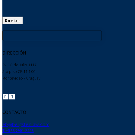
DIRECCIÓN
Av. 18 de Julio 1117
5to piso CP 11.100
Montevideo / Uruguay
CONTACTO
eb@bergsteinlaw.com
T. +598 2901 2448