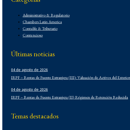
Administrativo & Regulatorio
Chambers Latin America
Contable & Tributario
Contencioso
Corporativo
Corporativo
Últimas noticias
Demo
Derecho Administrativo
IFLR 1000
04 de agosto de 2026
Institucionales
IRPF – Rentas de Fuente Extranjera (III): Valuación de Activos del Exterior
Laboral
Latin Lawyer 250
04 de agosto de 2026
Legal 500
IRPF – Rentas de Fuente Extranjera (II) Régimen de Retención Reducida
Legal Alert
Migratorio
Temas destacados
Newsletters
Notarial
Propiedad Intelectual