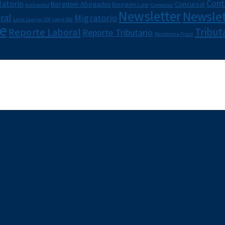
Cont
latorio
Bergstein Abogados
Concursal
Bergstein Law
Ambiental
Comercial
Newsletter
Newslet
ral
Migratorio
Latin Lawyer 250
Legal 500
e
Reporte Laboral
Tribut
Reporte Tributario
Residencia Fiscal