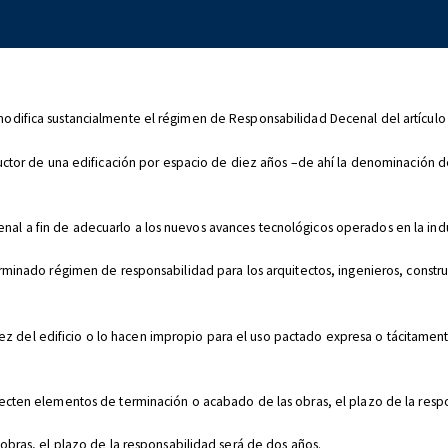
odifica sustancialmente el régimen de Responsabilidad Decenal del artículo 
ructor de una edificación por espacio de diez años –de ahí la denominación de
l a fin de adecuarlo a los nuevos avances tecnológicos operados en la indus
erminado régimen de responsabilidad para los arquitectos, ingenieros, construc
solidez del edificio o lo hacen impropio para el uso pactado expresa o tácitam
fecten elementos de terminación o acabado de las obras, el plazo de la resp
 obras, el plazo de la responsabilidad será de dos años.