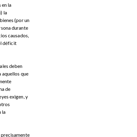
 en la
) la
 bienes (por un
ersona durante
cios causados,
l déficit
gales deben
a aquellos que
amente
ma de
eyes exigen, y
otros
 la
ó precisamente