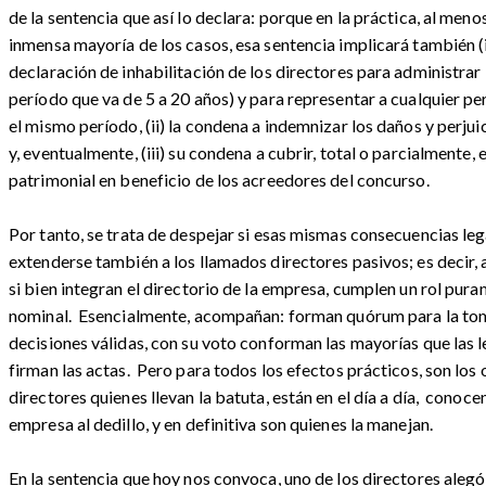
de la sentencia que así lo declara: porque en la práctica, al menos
inmensa mayoría de los casos, esa sentencia implicará también (i
declaración de inhabilitación de los directores para administrar
período que va de 5 a 20 años) y para representar a cualquier p
el mismo período, (ii) la condena a indemnizar los daños y perjui
y, eventualmente, (iii) su condena a cubrir, total o parcialmente, e
patrimonial en beneficio de los acreedores del concurso.
Por tanto, se trata de despejar si esas mismas consecuencias le
extenderse también a los llamados directores pasivos; es decir, 
si bien integran el directorio de la empresa, cumplen un rol pur
nominal. Esencialmente, acompañan: forman quórum para la to
decisiones válidas, con su voto conforman las mayorías que las l
firman las actas. Pero para todos los efectos prácticos, son los 
directores quienes llevan la batuta, están en el día a día, conocen
empresa al dedillo, y en definitiva son quienes la manejan.
En la sentencia que hoy nos convoca, uno de los directores aleg