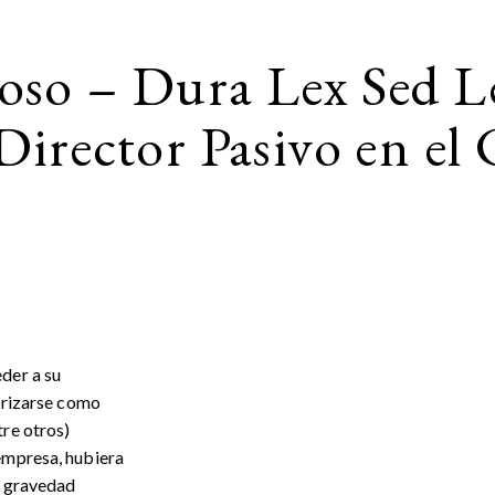
oso – Dura Lex Sed L
Director Pasivo en el
der a su
gorizarse como
tre otros)
 empresa, hubiera
l gravedad