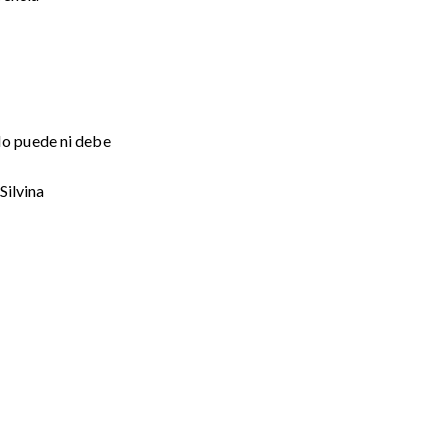
No puede ni debe
Silvina