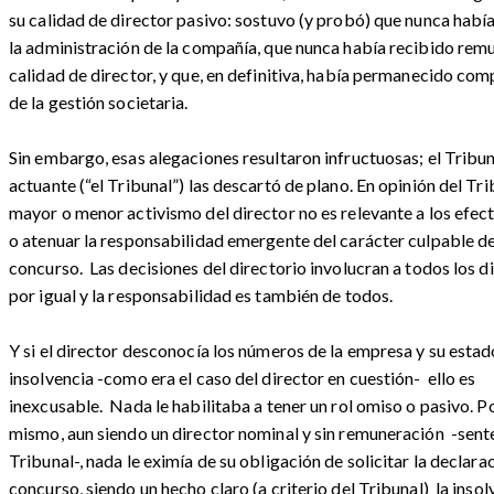
su calidad de director pasivo: sostuvo (y probó) que nunca habí
la administración de la compañía, que nunca había recibido rem
calidad de director, y que, en definitiva, había permanecido co
de la gestión societaria.
Sin embargo, esas alegaciones resultaron infructuosas; el Tribun
actuante (“el Tribunal”) las descartó de plano. En opinión del Trib
mayor o menor activismo del director no es relevante a los efec
o atenuar la responsabilidad emergente del carácter culpable de
concurso. Las decisiones del directorio involucran a todos los d
por igual y la responsabilidad es también de todos.
Y si el director desconocía los números de la empresa y su estad
insolvencia -como era el caso del director en cuestión- ello es
inexcusable. Nada le habilitaba a tener un rol omiso o pasivo. Po
mismo, aun siendo un director nominal y sin remuneración -sent
Tribunal-, nada le eximía de su obligación de solicitar la declara
concurso, siendo un hecho claro (a criterio del Tribunal) la insol