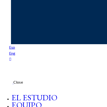
Esp
Eng
Close
EL ESTUDIO
EQUIPO