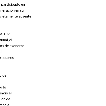
a participado en
uneración en su
mpletamente ausente
al Civil
unal, el
tos de exonerar
l
irectores
o de
r lo
enció el
ción de
vencia