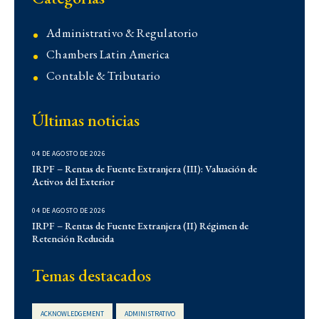
Administrativo & Regulatorio
Chambers Latin America
Contable & Tributario
Contencioso
Últimas noticias
Corporativo
Corporativo
04 DE AGOSTO DE 2026
Demo
IRPF – Rentas de Fuente Extranjera (III): Valuación de
Activos del Exterior
Derecho Administrativo
IFLR 1000
04 DE AGOSTO DE 2026
Institucionales
IRPF – Rentas de Fuente Extranjera (II) Régimen de
Retención Reducida
Laboral
Latin Lawyer 250
Temas destacados
Legal 500
Legal Alert
ACKNOWLEDGEMENT
ADMINISTRATIVO