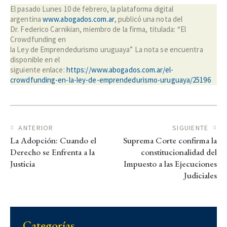
El pasado Lunes 10 de febrero, la plataforma digital
argentina
www.abogados.com.ar
, publicó una nota del
Dr. Federico Carnikian, miembro de la firma, titulada: “El
Crowdfunding en
la Ley de Emprendedurismo uruguaya” La nota se encuentra
disponible en el
siguiente enlace:
https://www.abogados.com.ar/el-
crowdfunding-en-la-ley-de-emprendedurismo-uruguaya/25196
Navegación
ANTERIOR
SIGUIENTE
La Adopción: Cuando el
Suprema Corte confirma la
de
Derecho se Enfrenta a la
constitucionalidad del
entradas
Justicia
Impuesto a las Ejecuciones
Judiciales
Categorías