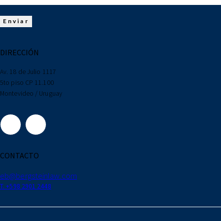
DIRECCIÓN
Av. 18 de Julio 1117
5to piso CP 11.100
Montevideo / Uruguay
CONTACTO
eb@bergsteinlaw.com
T. +598 2901 2448