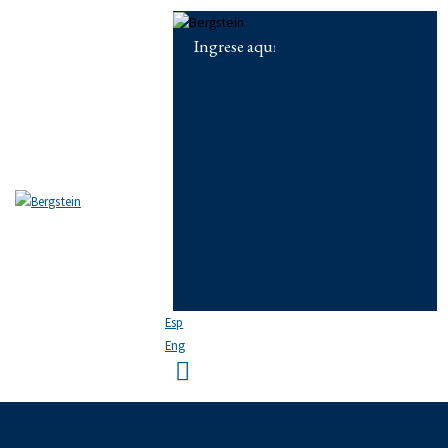
Skip to content
Skip to sidebar
Skip to footer
Close
EL ESTUDIO
EQUIPO
ÁREAS DE PRÁCTICA
NOTICIAS
FAQ
CONTACTO
Esp
Eng