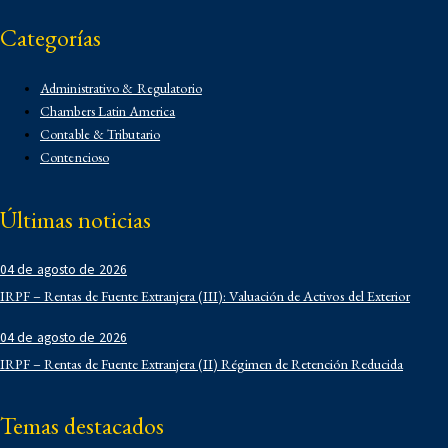
Categorías
Administrativo & Regulatorio
Chambers Latin America
Contable & Tributario
Contencioso
Corporativo
Corporativo
Últimas noticias
Demo
Derecho Administrativo
04 de agosto de 2026
IFLR 1000
Institucionales
IRPF – Rentas de Fuente Extranjera (III): Valuación de Activos del Exterior
Laboral
04 de agosto de 2026
Latin Lawyer 250
IRPF – Rentas de Fuente Extranjera (II) Régimen de Retención Reducida
Legal 500
Legal Alert
Migratorio
Temas destacados
Newsletters