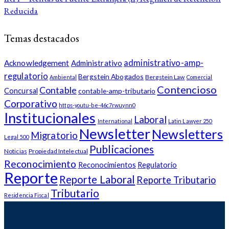
Reducida
Temas destacados
administrativo-amp-
Acknowledgement
Administrativo
regulatorio
Bergstein Abogados
Bergstein Law
Ambiental
Comercial
Contencioso
Contable
Concursal
contable-amp-tributario
Corporativo
https-youtu-be-46c7rwuynn0
Institucionales
Laboral
International
Latin Lawyer 250
Newsletter
Newsletters
Migratorio
Legal 500
Publicaciones
Noticias
Propiedad Intelectual
Reconocimiento
Reconocimientos
Regulatorio
Reporte
Reporte Laboral
Reporte Tributario
Tributario
Residencia Fiscal