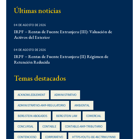
Contencioso
Últimas noticias
Corporativo
Corporativo
04 DE AGOSTO DE 2026
Demo
IRPF – Rentas de Fuente Extranjera (III): Valuación de
Activos del Exterior
Derecho Administrativo
IFLR 1000
04 DE AGOSTO DE 2026
Institucionales
IRPF – Rentas de Fuente Extranjera (II) Régimen de
Retención Reducida
Laboral
Latin Lawyer 250
Temas destacados
Legal 500
Legal Alert
ACKNOWLEDGEMENT
ADMINISTRATIVO
Migratorio
ADMINISTRATIVO-AMP-REGULATORIO
AMBIENTAL
Newsletters
BERGSTEIN ABOGADOS
BERGSTEIN LAW
COMERCIAL
Notarial
CONCURSAL
CONTABLE
CONTABLE-AMP-TRIBUTARIO
Propiedad Intelectual
CONTENCIOSO
CORPORATIVO
HTTPS-YOUTU-BE-46C7RWUYNN0