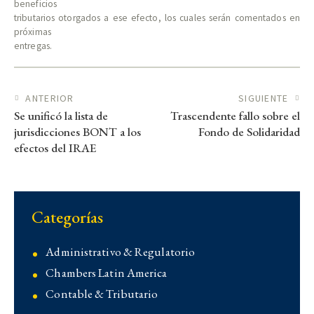
beneficios
tributarios otorgados a ese efecto, los cuales serán comentados en
próximas
entregas.
Navegación de entradas
ANTERIOR
SIGUIENTE
Se unificó la lista de
Trascendente fallo sobre el
jurisdicciones BONT a los
Fondo de Solidaridad
efectos del IRAE
Categorías
Administrativo & Regulatorio
Chambers Latin America
Contable & Tributario