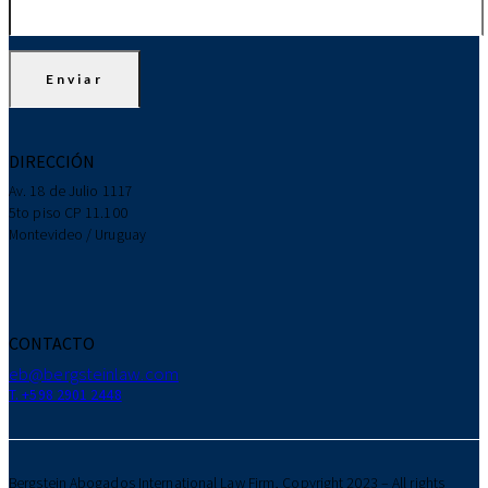
DIRECCIÓN
Av. 18 de Julio 1117
5to piso CP 11.100
Montevideo / Uruguay
CONTACTO
eb@bergsteinlaw.com
T. +598 2901 2448
Bergstein Abogados International Law Firm, Copyright 2023 – All rights