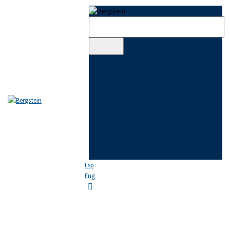
Skip to content
Skip to sidebar
Skip to footer
EL ESTUDIO
EQUIPO
ÁREAS DE PRÁCTICA
NOTICIAS
FAQ
CONTACTO
Esp
Eng