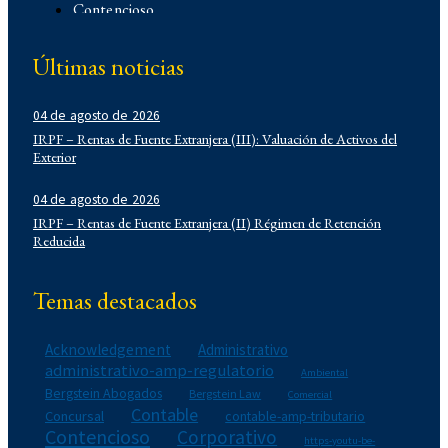
Contencioso
Corporativo
Últimas noticias
Corporativo
Demo
04 de agosto de 2026
Derecho Administrativo
IRPF – Rentas de Fuente Extranjera (III): Valuación de Activos del
IFLR 1000
Exterior
Institucionales
Laboral
04 de agosto de 2026
IRPF – Rentas de Fuente Extranjera (II) Régimen de Retención
Latin Lawyer 250
Reducida
Legal 500
Legal Alert
Temas destacados
Migratorio
Newsletters
Acknowledgement
Administrativo
Notarial
administrativo-amp-regulatorio
Ambiental
Propiedad Intelectual
Bergstein Abogados
Bergstein Law
Comercial
Contable
Reconocimientos
Concursal
contable-amp-tributario
Contencioso
Corporativo
Regulatorio
https-youtu-be-