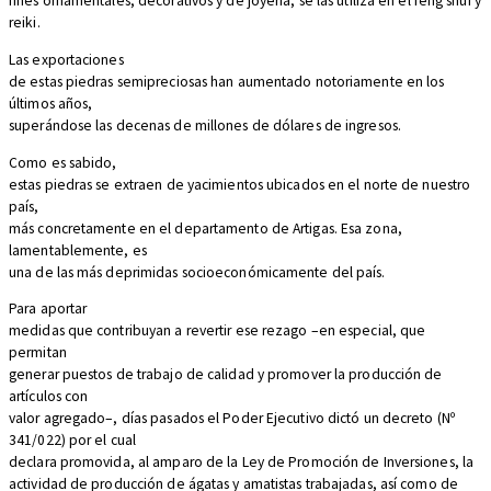
fines ornamentales, decorativos y de joyería, se las utiliza en el feng shui y
reiki.
Las exportaciones
de estas piedras semipreciosas han aumentado notoriamente en los
últimos años,
superándose las decenas de millones de dólares de ingresos.
Como es sabido,
estas piedras se extraen de yacimientos ubicados en el norte de nuestro
país,
más concretamente en el departamento de Artigas. Esa zona,
lamentablemente, es
una de las más deprimidas socioeconómicamente del país.
Para aportar
medidas que contribuyan a revertir ese rezago –en especial, que
permitan
generar puestos de trabajo de calidad y promover la producción de
artículos con
valor agregado–, días pasados el Poder Ejecutivo dictó un decreto (Nº
341/022) por el cual
declara promovida, al amparo de la Ley de Promoción de Inversiones, la
actividad de producción de ágatas y amatistas trabajadas, así como de