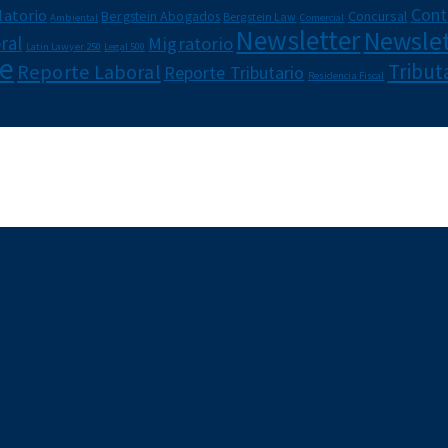
Cont
latorio
Bergstein Abogados
Concursal
Bergstein Law
Ambiental
Comercial
Newsletter
Newslet
ral
Migratorio
Latin Lawyer 250
Legal 500
e
Reporte Laboral
Tribut
Reporte Tributario
Residencia Fiscal