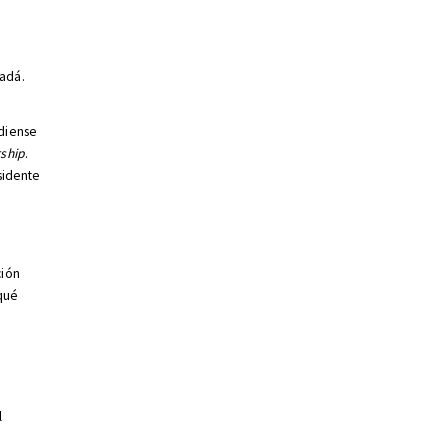
nadá.
adiense
ship
.
sidente
ción
 qué
l