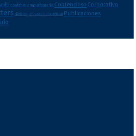
Contencioso
Corporativo
able
contable-amp-tributario
ters
Publicaciones
Noticias
Propiedad Intelectual
ario