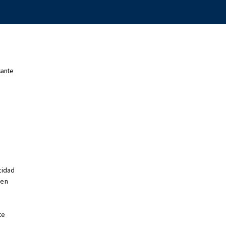
sante
e
tidad
 en
te