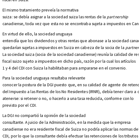
El mismo tratamiento preveía la normativa
suiza: se debía asignar a la sociedad suiza las rentas de la
partnership
canadiense, toda vez que esta no se encontraba sujeta a impuestos en Ca
En virtud de ello, la sociedad uruguaya
entendía que los dividendos y otras rentas que abonase a la sociedad can
quedarían sujetas a impuestos en Suiza en cabeza de la socia de la
partner
La sociedad suiza (socia de la sociedad canadiense) reunía la calidad de re
fiscal suizo sujeto a impuestos en dicho país, razón por la cual los artículos
1 y 4 del CDI con Suiza la habilitaban para ampararse en el convenio.
Para la sociedad uruguaya resultaba relevante
conocer la postura de la DGI puesto que, en su calidad de agente de reten
del Impuesto a las Rentas de los No Residentes (IRNR), debía tener claro a
atenerse: si retener o no, o hacerlo a una tasa reducida, conforme con lo
previsto por el CDI.
La DGI no compartió la opinión de la sociedad
consultante. A juicio de la Administración, en la medida que la empresa
canadiense no era residente fiscal de Suiza no podría aplicar las normas de
CDI, por lo que la consultante debía efectuar las retenciones de los tributos