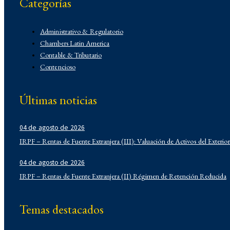
Categorías
Administrativo & Regulatorio
Chambers Latin America
Contable & Tributario
Contencioso
Corporativo
Corporativo
Últimas noticias
Demo
Derecho Administrativo
IFLR 1000
04 de agosto de 2026
Institucionales
IRPF – Rentas de Fuente Extranjera (III): Valuación de Activos del Exterior
Laboral
Latin Lawyer 250
04 de agosto de 2026
Legal 500
IRPF – Rentas de Fuente Extranjera (II) Régimen de Retención Reducida
Legal Alert
Migratorio
Temas destacados
Newsletters
Notarial