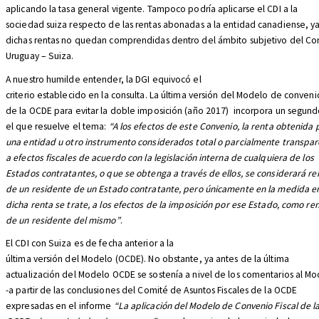
aplicando la tasa general vigente. Tampoco podría aplicarse el CDI a la
sociedad suiza respecto de las rentas abonadas a la entidad canadiense, y
dichas rentas no quedan comprendidas dentro del ámbito subjetivo del Co
Uruguay – Suiza.
A nuestro humilde entender, la DGI equivocó el
criterio establecido en la consulta. La última versión del Modelo de conveni
de la OCDE para evitar la doble imposición (año 2017)
incorpora un segundo
el que resuelve el tema:
“A los efectos de este Convenio, la renta obtenida 
una entidad u otro instrumento considerados total o parcialmente transpa
a efectos fiscales de acuerdo con la legislación interna de cualquiera de los
Estados contratantes, o que se obtenga a través de ellos, se considerará re
de un residente de un Estado contratante, pero únicamente en la medida e
dicha renta se trate, a los efectos de la imposición por ese Estado, como re
de un residente del mismo”
.
El CDI con Suiza es de fecha anterior a la
última versión del Modelo (OCDE). No obstante, ya antes de la última
actualización del Modelo OCDE se sostenía a nivel de los comentarios al M
-a partir de las conclusiones del Comité de Asuntos Fiscales de la OCDE
expresadas en el informe
“La aplicación del Modelo de Convenio Fiscal de l