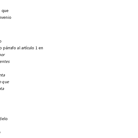
a que
nvenio
o
 párrafo al artículo 1 en
por
rentes
nta
n que
nta
odelo
a