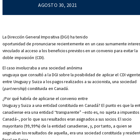
AGOSTO 30, 2021
La Dirección General Impositiva (DGI) ha tenido
oportunidad de pronunciarse recientemente en un caso sumamente intere
vinculado al acceso a los beneficios previstos en un convenio para evitar la
doble imposición (CDI).
El caso involucraba a una sociedad anónima
uruguaya que consultó a la DGI sobre la posibilidad de aplicar el CDI vigent
entre Uruguay y Suiza a los pagos realizados a su accionista, una sociedad
(
partnership
) constituida en Canadá.
¿Por qué habría de aplicarse el convenio entre
Uruguay y Suiza a una entidad constituida en Canadá? El punto es que la en
canadiense era una entidad “transparente” –esto es, no sujeta a impuestos
Canadá–, por lo que sus resultados eran asignados a sus socios. El socio
mayoritario (99,99%) de la entidad canadiense, y, por tanto, a quien se
asignaban los resultados de aquella, era una sociedad constituida y residen
fiscal en Suiza.