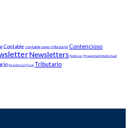
Contencioso
Contable
al
contable-amp-tributario
wsletter
Newsletters
Noticias
Propiedad Intelectual
Tributario
ario
Residencia Fiscal