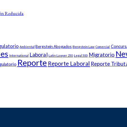
ión Reducida
gulatorio
Bergstein Abogados
Concurs
Bergstein Law
Ambiental
Comercial
les
Ne
Laboral
Migratorio
International
Latin Lawyer 250
Legal 500
Reporte
Reporte Laboral
Reporte Tribut
gulatorio