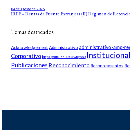
04 de agosto de 2026
IRPF – Rentas de Fuente Extranjera (II) Régimen de Retenc
Temas destacados
administrativo-amp-re
Acknowledgement
Administrativo
Instituciona
Corporativo
https-youtu-be-46c7rwuynn0
Publicaciones
Reconocimiento
Reconocimientos
Re