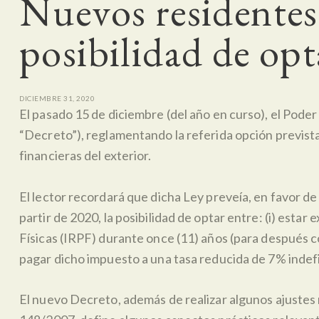
Nuevos residentes 
posibilidad de opt
DICIEMBRE 31, 2020
El pasado 15 de diciembre (del año en curso), el Pode
“Decreto”), reglamentando la referida opción prevista 
financieras del exterior.
El lector recordará que dicha Ley preveía, en favor d
partir de 2020, la posibilidad de optar entre: (i) esta
Físicas (IRPF) durante once (11) años (para después com
pagar dicho impuesto a una tasa reducida de 7% indefi
El nuevo Decreto, además de realizar algunos ajustes