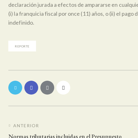
declaración jurada a efectos de ampararse en cualquier
(i) la franquicia fiscal por once (11) años, o (ii) el pa
indefinido.
REPORTE
Navegación de entrada
ANTERIOR
Normas tributarias incluidas en el Presupuesto