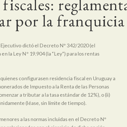
fiscales: reglament
ar por la franquicia
r Ejecutivo dictó el Decreto N° 342/2020 (el
en la Ley N° 19.904 (la “Ley”) para los rentas
e quienes configurasen residencia fiscal en Uruguay a
r exonerados de Impuesto a la Renta de las Personas
enzar a tributar a la tasa estándar de 12%), o (ii)
nidamente (léase, sin límite de tiempo).
 menores a las normas incluidas en el Decreto N°