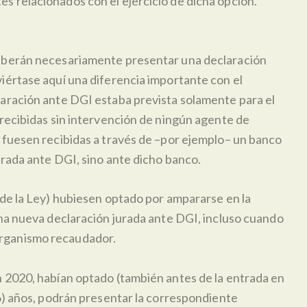
s relacionados con el ejercicio de dicha opción.
 deberán necesariamente presentar una declaración
viértase aquí una diferencia importante con el
laración ante DGI estaba prevista solamente para el
 recibidas sin intervención de ningún agente de
í fuesen recibidas a través de –por ejemplo– un banco
jurada ante DGI, sino ante dicho banco.
 de la Ley) hubiesen optado por ampararse en la
 una nueva declaración jurada ante DGI, incluso cuando
 organismo recaudador.
n 2020, habían optado (también antes de la entrada en
(6) años, podrán presentar la correspondiente