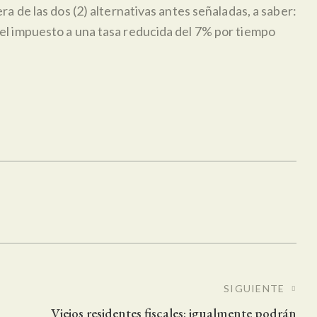
a de las dos (2) alternativas antes señaladas, a saber:
go del impuesto a una tasa reducida del 7% por tiempo
s
SIGUIENTE
Viejos residentes fiscales: igualmente podrán