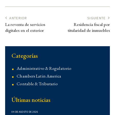
ANTERIOR
SIGUIENTE
La reventa de servicios
Residencia fiscal por
digitales en el exterior
titularidad de inmuebles
Categorías
Administrativo & Regulatorio
Chambers Latin America
Contable & Tributario
Contencioso
Últimas noticias
Corporativo
Corporativo
04 DE AGOSTO DE 2026
Demo