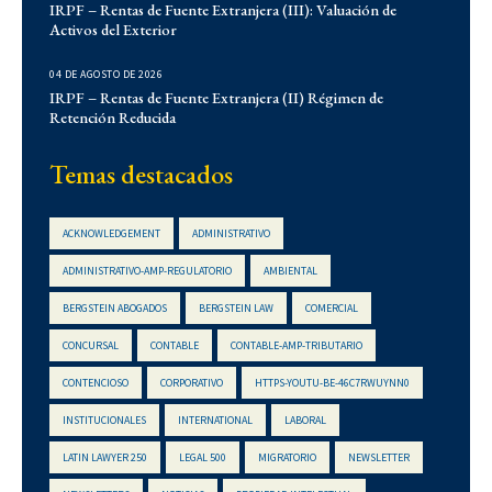
IRPF – Rentas de Fuente Extranjera (III): Valuación de
Activos del Exterior
Derecho Administrativo
IFLR 1000
04 DE AGOSTO DE 2026
Institucionales
IRPF – Rentas de Fuente Extranjera (II) Régimen de
Retención Reducida
Laboral
Latin Lawyer 250
Temas destacados
Legal 500
Legal Alert
ACKNOWLEDGEMENT
ADMINISTRATIVO
Migratorio
ADMINISTRATIVO-AMP-REGULATORIO
AMBIENTAL
Newsletters
BERGSTEIN ABOGADOS
BERGSTEIN LAW
COMERCIAL
Notarial
CONCURSAL
CONTABLE
CONTABLE-AMP-TRIBUTARIO
Propiedad Intelectual
CONTENCIOSO
CORPORATIVO
HTTPS-YOUTU-BE-46C7RWUYNN0
Reconocimientos
INSTITUCIONALES
INTERNATIONAL
LABORAL
Regulatorio
Reporte Corporativo
LATIN LAWYER 250
LEGAL 500
MIGRATORIO
NEWSLETTER