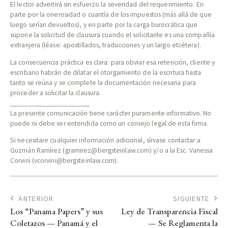
El lector advertirá sin esfuerzo la severidad del requerimiento. En
parte por la onerosidad o cuantía de los impuestos (más allá de que
luego serían devueltos), y en parte por la carga burocrática que
supone la solicitud de clausura cuando el solicitante es una compañía
extranjera (léase: apostillados, traducciones y un largo etcétera).
La consecuencia práctica es clara: para obviar esa retención, cliente y
escribano habrán de dilatar el otorgamiento de la escritura hasta
tanto se reúna y se complete la documentación necesaria para
proceder a solicitar la clausura.
______________________
La presente comunicación tiene carácter puramente informativo. No
puede ni debe ser entendida como un consejo legal de esta firma.
Si necesitare cualquier información adicional, sírvase contactar a
Guzmán Ramírez (gramirez@bergsteinlaw.com) y/o a la Esc. Vanessa
Corvini (vcorvini@bergsteinlaw.com).
ANTERIOR
SIGUIENTE
Los “Panama Papers” y sus
Ley de Transparencia Fiscal
Coletazos — Panamá y el
— Se Reglamenta la