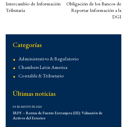
Intercambio de Información
Obligación de los Bancos de
Tributaria
Reportar Información a la
DGI
Categorías
Administrativo & Regulatorio
Chambers Latin America
Contable & Tributario
Contencioso
Últimas noticias
Corporativo
Corporativo
04 DE AGOSTO DE 2026
Demo
IRPF – Rentas de Fuente Extranjera (III): Valuación de
Activos del Exterior
Derecho Administrativo
IFLR 1000