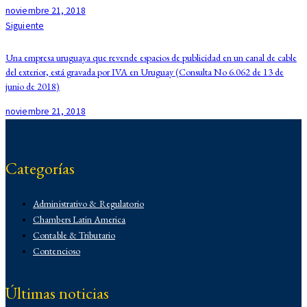
noviembre 21, 2018
Siguiente
Una empresa uruguaya que revende espacios de publicidad en un canal de cable
del exterior, está gravada por IVA en Uruguay (Consulta No 6.062 de 13 de
junio de 2018)
noviembre 21, 2018
Categorías
Administrativo & Regulatorio
Chambers Latin America
Contable & Tributario
Contencioso
Corporativo
Corporativo
Últimas noticias
Demo