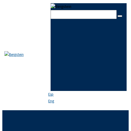
Skip to content
Skip to sidebar
Skip to footer
Close
EL ESTUDIO
EQUIPO
ÁREAS DE PRÁCTICA
NOTICIAS
FAQ
CONTACTO
Esp
Eng